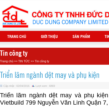
TRANG CHỦ
GIỚI THIỆU
SẢN PHẨM
TI
Tin công ty
Trang chủ
>>
TIN TỨC
>>
Tin công ty
Triển lãm ngành dệt may và phụ kiện
Cập nhật : 02/04/2016
Lượt xem : 6869
Triển lãm ngành dệt may và phụ kiện t
Vietbuild 799 Nguyễn
Vă
n Linh Quậ
n 7