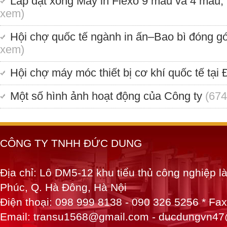
Lắp đặt xong Máy in Flexo 9 màu và 4 màu,
xem)
Hội chợ quốc tế ngành in ấn–Bao bì đóng 
xem)
Hội chợ máy móc thiết bị cơ khí quốc tế tại 
Một số hình ảnh hoạt động của Công ty
(674
CÔNG TY TNHH ĐỨC DUNG
Địa chỉ: Lô DM5-12 khu tiểu thủ công nghiệp 
Phúc, Q. Hà Đông, Hà Nội
Điện thoại: 098 999 8138 - 090 326 5256 * Fa
Email: transu1568@gmail.com - ducdungvn4