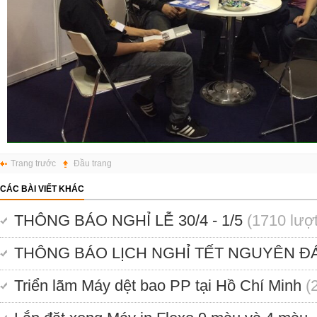
Trang trước
Đầu trang
CÁC BÀI VIẾT KHÁC
THÔNG BÁO NGHỈ LỄ 30/4 - 1/5
(1710 lượ
THÔNG BÁO LỊCH NGHỈ TẾT NGUYÊN ĐÁ
Triển lãm Máy dệt bao PP tại Hồ Chí Minh
(2