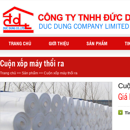
TRANG CHỦ
GIỚI THIỆU
SẢN PHẨM
TI
Cuộn xốp máy thổi ra
Trang chủ
>>
Sản phẩm
>>
Cuộn xốp máy thổi ra
Cuộ
Giá
Tì