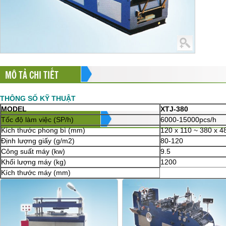
MÔ TẢ CHI TIẾT
THÔNG SỐ KỸ THUẬT
MODEL
XTJ-380
Tốc độ làm việc (SP/h)
6000-15000pcs/h
Kích thước phong bì (mm)
120 x 110 ~ 380 x 
Định lượng giấy (g/m2)
80-120
Công suất máy (kw)
9.5
Khối lượng máy (kg)
1200
Kích thước máy (mm)