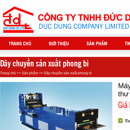
TRANG CHỦ
GIỚI THIỆU
SẢN PHẨM
TI
Dây chuyền sản xuất phong bì
Trang chủ
>>
Sản phẩm
>>
Dây chuyền sản xuất phong bì
Máy
thư
Giá
Tì