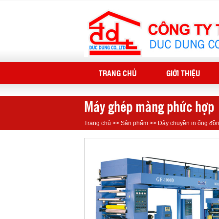
TRANG CHỦ
GIỚI THIỆU
Máy ghép màng phức hợp
Trang chủ
>>
Sản phẩm
>>
Dây chuyền in ống đồ