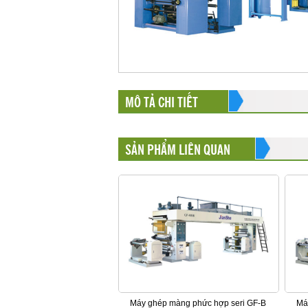
MÔ TẢ CHI TIẾT
SẢN PHẨM LIÊN QUAN
Máy ghép màng phức hợp seri GF-B
Má