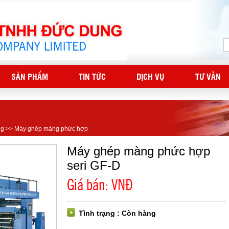
SẢN PHẨM
TIN TỨC
DỊCH VỤ
TƯ VẤN
ng
>>
Máy ghép màng phức hợp
Máy ghép màng phức hợp
seri GF-D
Giá bán: VNĐ
Tình trạng : Còn hàng