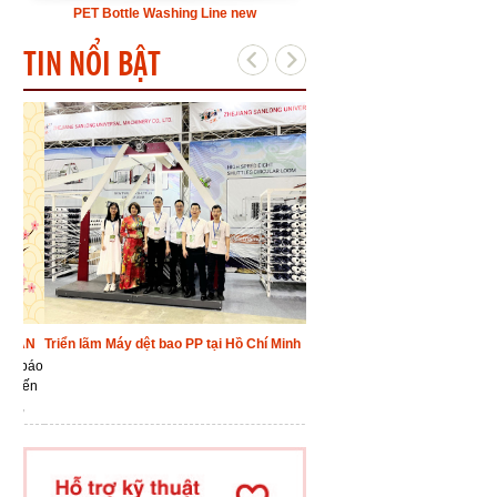
PET Bottle Washing Line new
TIN NỔI BẬT
ÁN
Triển lãm Máy dệt bao PP tại Hồ Chí Minh
Việt Nam xuất khẩu hạt nhựa P
thị trường
Theo kế hoạch, từ đây đến
 báo
Nhà máy lọc Dầu Dung Quấ
đến
xưởng 37.101 tấn sản phẩ
,
PP để đáp ứng nhu cầu ngu
ngành nhựa trong nước.