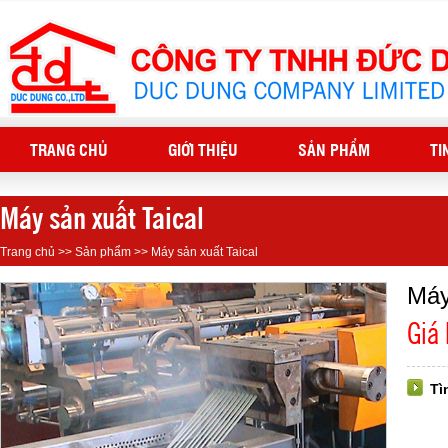
TRANG CHỦ
GIỚI THIỆU
SẢN PHẨM
TI
Máy sản xuất Taical
Trang chủ
>>
Sản phẩm
>>
Máy sản xuất Taical
Máy
Giá
Tì