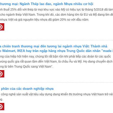
 thương mại: Ngành Thép lao đao, ngành Nhựa nhiều cơ hội
h thuế 25% đối với thép từ mọi khu vực vào Mỹ có hiệu lực từ tháng 5/2018 đã là
 cho ngành thép Việt Nam. Trong khi đó, các đơn hàng lớn từ EU và Mỹ đang tìm đ
nhựa Việt và giá nguyên liệu nhựa đã giảm 20% so với đầu năm.
a chiến tranh thương mại đến tương lai ngành nhựa Việt: Thành nhà
o Walmart, IKEA hay tràn ngập hàng nhựa Trung Quốc dán nhãn "made 
ng của hiệp hội hiện nay, chúng tôi rất bận rộn khi phải tiếp các đoàn từ các quốc
2 vùng quốc gia rất quan tâm đến Việt Nam, là châu Âu và Mỹ. Họ đang chuyển dịch
àng từ bên Trung Quốc sang Việt Nam”.
ị phần của các doanh nghiệp nhựa
 công nghệ sản xuất vật liệu xây dựng đang khiến thị trường nhựa Việt Nam trở n
g.