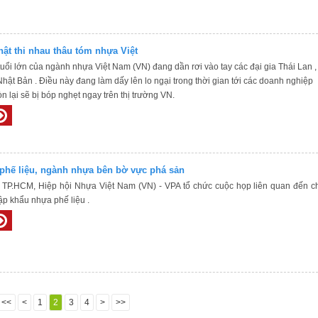
hật thi nhau thâu tóm nhựa Việt
tuổi lớn của ngành nhựa Việt Nam (VN) đang dần rơi vào tay các đại gia Thái Lan ,
BÁO NGHỈ LỄ 30/4 - 1/5
THÔNG BÁO LỊCH NGHỈ TẾT NGUYÊN Đ
ật Bản . Điều này đang làm dấy lên lo ngại trong thời gian tới các doanh nghiệp
2024
Công ty TNHH Đức Dung trân trọng thông
òn lại sẽ bị bóp nghẹt ngay trên thị trường VN.
lịch nghỉ Tết Nguyên Đán Giáp Thìn 2024 
Quý khách hàng, đối tác và toàn thể cán bộ
nhân viên.
 phế liệu, ngành nhựa bên bờ vực phá sản
i TP.HCM, Hiệp hội Nhựa Việt Nam (VN) - VPA tổ chức cuộc họp liên quan đến c
ập khẩu nhựa phế liệu .
<<
<
1
2
3
4
>
>>