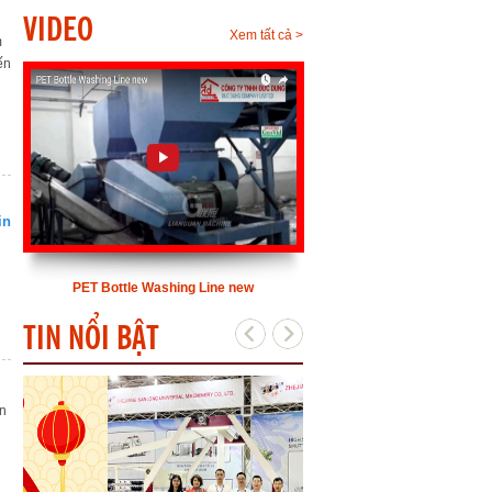
VIDEO
Xem tất cả >
m
ến
in
PET Bottle Washing Line new
TIN NỔI BẬT
ên