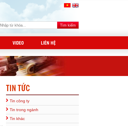
VIDEO
LIÊN HỆ
TIN TỨC
Tin công ty
Tin trong ngành
Tin khác