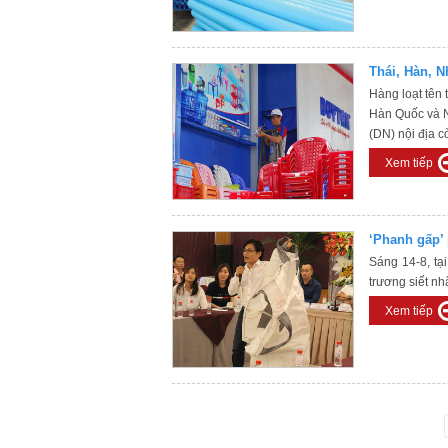
Thái, Hàn, N
Hàng loạt tên 
Một số hình ảnh hoạt động của Công ty
THÔNG 
Hàn Quốc và Nh
Lễ ký kết hợp đồng cung cấp dây
(DN) nội địa c
chuyền dệt bao PP ở Ninh bình.
Xem tiếp
Công ty Sơn Hải nghiệm thu máy tại
Sơn Đông - Trung Quốc.
‘Phanh gấp’
Sáng 14-8, tạ
trương siết nh
Xem tiếp