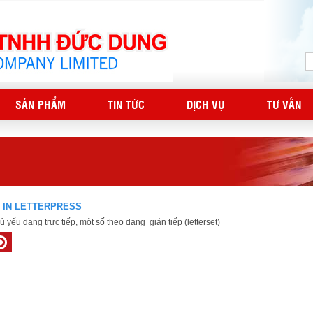
SẢN PHẨM
TIN TỨC
DỊCH VỤ
TƯ VẤN
 IN LETTERPRESS
ủ yếu dạng trực tiếp, một số theo dạng gián tiếp (letterset)