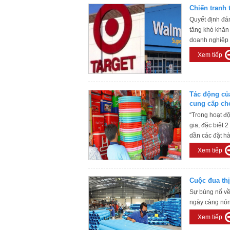
Chiến tranh
Quyết định đán
tăng khó khăn
doanh nghiệp 
Xem tiếp
Tác động củ
cung cấp ch
Vietnam"?
“Trong hoạt độ
gia, đặc biệt 
dần các đặt h
Xem tiếp
Cuộc đua th
Sự bùng nổ về
ngày càng nón
Xem tiếp