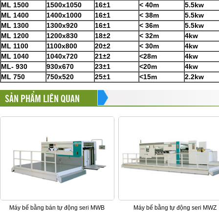
ML 1500
1500x1050
16
±
1
<
40m
5.5kw
ML 1400
1400x1000
16
±
1
<
38m
5.5kw
ML 1300
1300x920
16
±
1
<
36m
5.5kw
ML 1200
1200x830
18
±
2
<
32m
4kw
ML 1100
1100x800
20
±
2
<
30m
4kw
ML 1040
1040x720
2
1
±
2
<
28
m
4kw
ML- 930
930x6
7
0
23
±
1
<
2
0
m
4kw
ML
750
7
5
0x5
2
0
25
±
1
<
15m
2.2kw
SẢN PHẨM LIÊN QUAN
Máy bế bằng bán tự động seri MWB
Máy bế bằng tự động seri MWZ