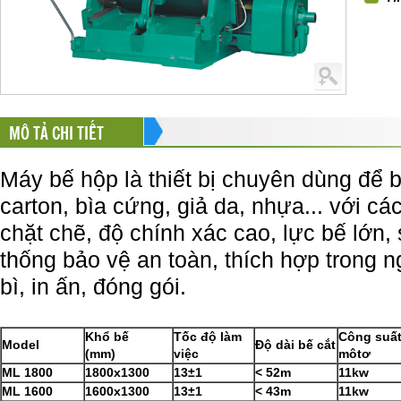
MÔ TẢ CHI TIẾT
Máy bế hộp là thiết bị chuyên dùng để 
carton, bìa cứng, giả da, nhựa... với c
chặt chẽ, độ chính xác cao, lực bế lớn,
thống bảo vệ an toàn, thích hợp trong 
bì, in ấn, đóng gói.
Khổ
bế
Tốc độ làm
Cô
ng suấ
Model
Độ dài bế cắt
(mm)
việc
môtơ
ML
1800
1800x1300
13
±
1
<
52m
11kw
ML 1600
1600x1300
13
±
1
<
43m
11kw