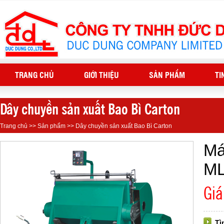
TRANG CHỦ
GIỚI THIỆU
SẢN PHẨM
TI
Dây chuyền sản xuất Bao Bì Carton
Trang chủ
>>
Sản phẩm
>>
Dây chuyền sản xuất Bao Bì Carton
Má
M
Giá
Tì