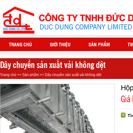
TRANG CHỦ
GIỚI THIỆU
SẢN PHẨM
TI
Dây chuyền sản xuất vải không dệt
Trang chủ
>>
Sản phẩm
>>
Dây chuyền sản xuất vải không dệt
Hộp
Giá
Tì