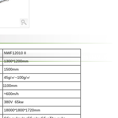
NWF12010 II
SẢN PHẨM LIÊN
1300*1200mm
QUAN
1500mm
45g/㎡~100g/㎡
1100mm
≈600m/h
380V 65kw
18000*1800*1720mm