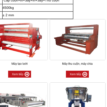
Cấp cuộn+In+Sấy+In+Sấy+Thu cuộn
4500kg
± 2 mm
Máy tạo lưới
Máy thu cuộn, máy chia
Xem tiếp
Xem tiếp