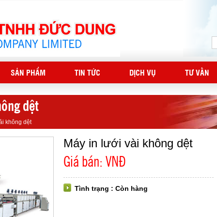
SẢN PHẨM
TIN TỨC
DỊCH VỤ
TƯ VẤN
hông dệt
ải không dệt
Máy in lưới vài không dệt
Giá bán: VNĐ
Tình trạng : Còn hàng