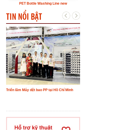
PET Bottle Washing Line new
TIN NỔI BẬT
ÁN
Triển lãm Máy dệt bao PP tại Hồ Chí Minh
Việt Nam xuất khẩu hạt nhựa P
thị trường
Theo kế hoạch, từ đây đến
 báo
Nhà máy lọc Dầu Dung Quấ
đến
xưởng 37.101 tấn sản phẩ
,
PP để đáp ứng nhu cầu ngu
ngành nhựa trong nước.