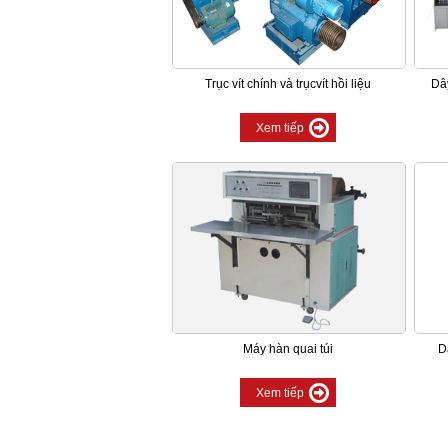
Trục vít chính và trụcvít hồi liệu
Dây
Xem tiếp
Máy hàn quai túi
D
Xem tiếp