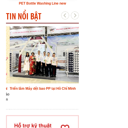
PET Bottle Washing Line new
TIN NỔI BẬT
ÁN
Triển lãm Máy dệt bao PP tại Hồ Chí Minh
Việt Nam xuất khẩu hạt nhựa P
thị trường
Theo kế hoạch, từ đây đến
 báo
Nhà máy lọc Dầu Dung Quấ
đến
xưởng 37.101 tấn sản phẩ
,
PP để đáp ứng nhu cầu ngu
ngành nhựa trong nước.