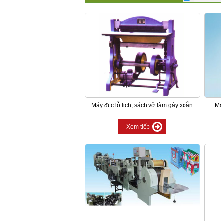
Máy đục lỗ lịch, sách vở làm gáy xoắn
Má
Xem tiếp