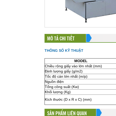
MÔ TẢ CHI TIẾT
THÔNG SỐ KỸ THUẬT
MODEL
Chiều rộng giấy vào lớn nhất (mm)
Định lượng giấy (g/m2)
Tốc độ cán lớn nhất (m/p)
Nguồn điện
Tổng công suất (Kw)
Khối lượng (Kg)
Kích thước (D x R x C) (mm)
SẢN PHẨM LIÊN QUAN