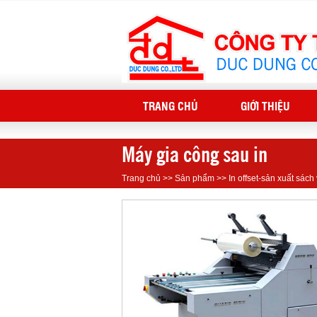
TRANG CHỦ
GIỚI THIỆU
Máy gia công sau in
Trang chủ
>>
Sản phẩm
>>
In offset-sản xuất sách