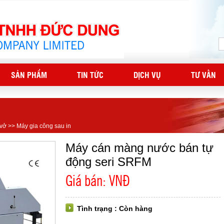
SẢN PHẨM
TIN TỨC
DỊCH VỤ
TƯ VẤN
 vở
>>
Máy gia công sau in
Máy cán màng nước bán tự
động seri SRFM
Giá bán: VNĐ
Tình trạng : Còn hàng