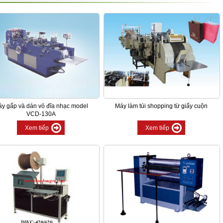
y gấp và dán vỏ đĩa nhạc model
Máy làm túi shopping từ giấy cuộn
VCD-130A
Xem tiếp
Xem tiếp