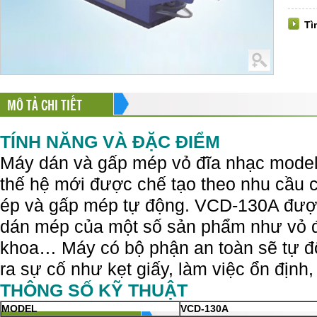
Tì
MÔ TẢ CHI TIẾT
TÍNH NĂNG VÀ ĐẶC ĐIỂM
Máy dán và gấp mép vỏ đĩa nhạc mode
thế hệ mới được chế tạo theo nhu cầu c
ép và gấp mép tự động. VCD-130A đượ
dán mép của một số sản phẩm như vỏ đ
khoa… Máy có bộ phận an toàn sẽ tự đ
ra sự cố như kẹt giấy, làm việc ổn định,
THÔNG SỐ KỸ THUẬT
MODEL
VCD-130A