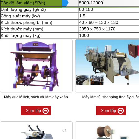
Tốc độ làm việc (SP/h)
5000-12000
Định lượng giấy (g/m2)
80-150
Công suất máy (kw)
1.5
Kích thước phong bì (mm)
40 x 60 ~ 130 x 130
Kích thước máy (mm)
2950 x 750 x 1170
Khối lượng máy (kg)
1000
Máy đục lỗ lịch, sách vở làm gáy xoắn
Máy làm túi shopping từ giấy cuộ
Xem tiếp
Xem tiếp