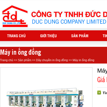
TRANG CHỦ
GIỚI THIỆU
SẢN PHẨM
TI
Máy in ống đồng
Trang chủ
>>
Sản phẩm
>>
Dây chuyền in ống đồng
>>
Máy in ống đồng
Máy
Giá
Tì