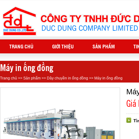
TRANG CHỦ
GIỚI THIỆU
SẢN PHẨM
TI
Máy in ống đồng
Trang chủ
>>
Sản phẩm
>>
Dây chuyền in ống đồng
>>
Máy in ống đồng
Máy
Giá
Tì